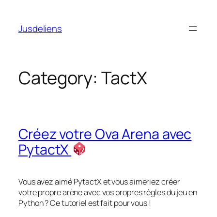
Skip
to
Jusdeliens
content
Category:
TactX
Créez votre Ova Arena avec
PytactX
Vous avez aimé PytactX et vous aimeriez créer
votre propre arène avec vos propres règles du jeu en
Python ? Ce tutoriel est fait pour vous !